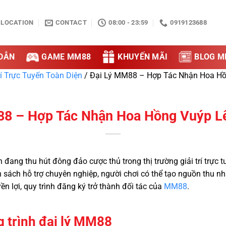
LOCATION
CONTACT
08:00 - 23:59
0919123688
DẪN
GAME MM88
KHUYẾN MÃI
BLOG M
í Trực Tuyến Toàn Diện
/
Đại Lý MM88 – Hợp Tác Nhận Hoa Hồ
88 – Hợp Tác Nhận Hoa Hồng Vuýp L
n đang thu hút đông đảo cược thủ trong thị trường giải trí trực
ách hỗ trợ chuyên nghiệp, người chơi có thể tạo nguồn thu nhậ
ền lợi, quy trình đăng ký trở thành đối tác của
MM88
.
g trình đại lý MM88