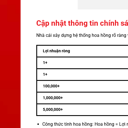
Cập nhật thông tin chính 
Nhà cái xây dựng hệ thống hoa hồng rõ ràng
Lợi nhuận ròng
1+
1+
100,000+
1,000,000+
5,000,000+
Công thức tính hoa hồng: Hoa hồng = Lợi 