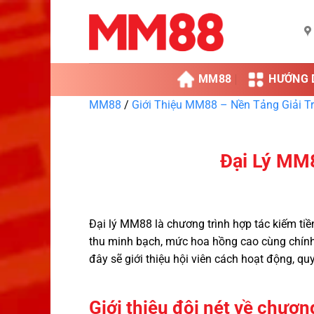
Skip
to
content
MM88
HƯỚNG 
MM88
/
Giới Thiệu MM88 – Nền Tảng Giải Tr
Đại Lý MM
Đại lý MM88 là chương trình hợp tác kiếm tiề
thu minh bạch, mức hoa hồng cao cùng chính s
đây sẽ giới thiệu hội viên cách hoạt động, quy
Giới thiệu đôi nét về chươn