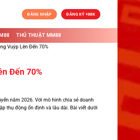
ĐĂNG NHẬP
ĐĂNG KÝ +88K
M88
THỦ THUẬT MM88
ng Vuýp Lên Đến 70%
ên Đến 70%
 tuyến năm 2026. Với mô hình chia sẻ doanh
p thụ động ổn định và lâu dài. Bài viết dưới